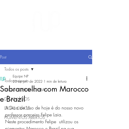
BLOG NATURAL PIGMENTO
Post
Todos os posts
Equipe NP
Todos os posts
20 de jun. de 2022
1 min de leitura
Sobrancelha com Marocco
DICAS SOBRANCELHAS
e Brazil
DICAS LÁBIOS
A Dica de Uso de hoje é do nosso novo 
DICAS OLHOS
professor parceiro Felipe Laia.
PIGMENTOS ABERTOS
Neste procedimento Felipe  utilizou os 
pigmentos Marocco e Brazil na sua 